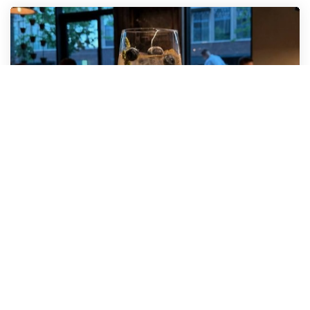
03.07.2026
Обзор ресторана Odzu:
хендроллы, тунец Никири и
японская кухня.
Ребята из канала Sasha foodie
(@sashafoodie) побывали в ресторане Odzu
в ЖК Lucky и готовы поделиться