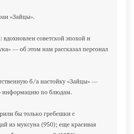
ран «Зайцы».
: вдохновлен советской эпохой и
ка» — об этом нам рассказал персонал
тственную б/а настойку «Зайцы» —
ю информацию по блюдам.
орили бы только гребешки с
ай из муксуна (950); еще красивая