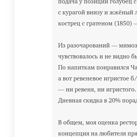
подача у позиции голубец с
с курагой внизу и жжёный л
кострец с гратеном (1850) 
Из разочарований — мимоза
чувствовалось и не видно б
По напиткам понравился Ча
а вот ревеневое игристое б
— ни ревеня, ни игристого.
Дневная скидка в 20% пора
В общем, моя оценка ресто
концепция на любителя прям