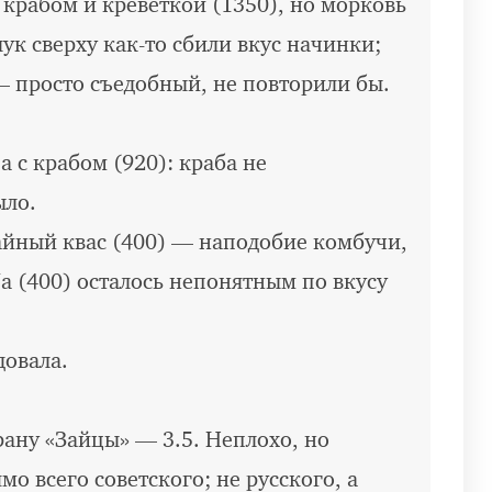
 крабом и креветкой (1350), но морковь
ук сверху как-то сбили вкус начинки;
— просто съедобный, не повторили бы.
 с крабом (920): краба не
ыло.
йный квас (400) — наподобие комбучи,
/а (400) осталось непонятным по вкусу
довала.
рану «Зайцы» — 3.5. Неплохо, но
о всего советского; не русского, а