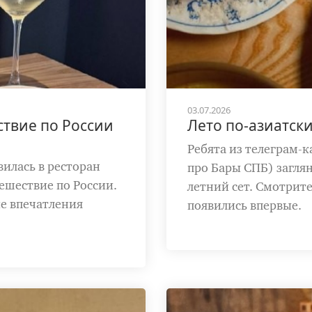
03.07.2026
ствие по России
Лето по-азиатски
Ребята из телеграм-к
вилась в ресторан
про Бары СПБ) загля
тешествие по России.
летний сет. Смотрите
ие впечатления
появились впервые.