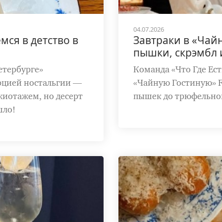
04.07.2026
ся в детство в
Завтраки в «Чайн
пышки, скрэмбл 
етербурге»
Команда «Что Где Ест
орцией ностальгии —
«Чайную Гостиную» F
жиотажем, но десерт
пышек до трюфельног
шло!