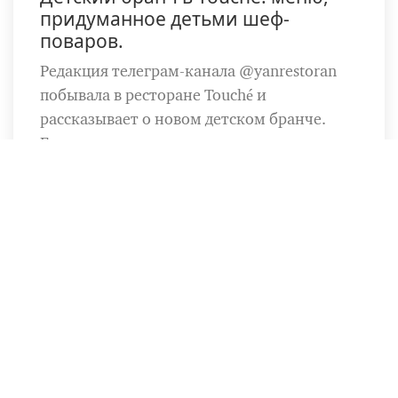
придуманное детьми шеф-
поваров.
Редакция телеграм-канала @yanrestoran
побывала в ресторане Touché и
рассказывает о новом детском бранче.
Готовьтесь узнать, что получилось, когда
шефы доверили меню своим детям.
Читайте подробности в нашем разборе.