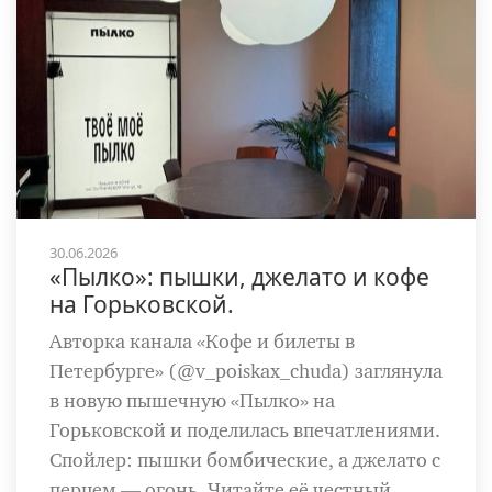
30.06.2026
«Пылко»: пышки, джелато и кофе
на Горьковской.
Авторка канала «Кофе и билеты в
Петербурге» (@v_poiskax_chuda) заглянула
в новую пышечную «Пылко» на
Горьковской и поделилась впечатлениями.
Спойлер: пышки бомбические, а джелато с
перцем — огонь. Читайте её честный