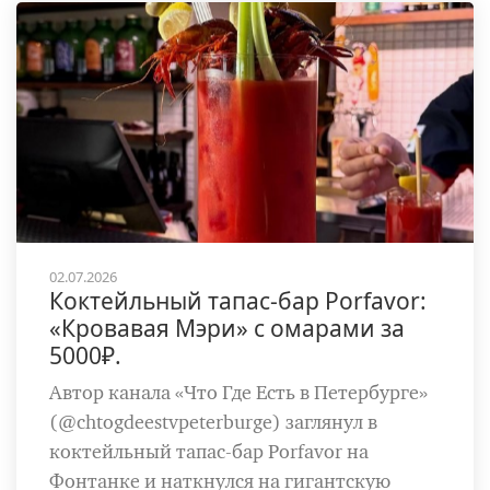
02.07.2026
Коктейльный тапас-бар Porfavor:
«Кровавая Мэри» с омарами за
5000₽.
Автор канала «Что Где Есть в Петербурге»
(@chtogdeestvpeterburge) заглянул в
коктейльный тапас-бар Porfavor на
Фонтанке и наткнулся на гигантскую