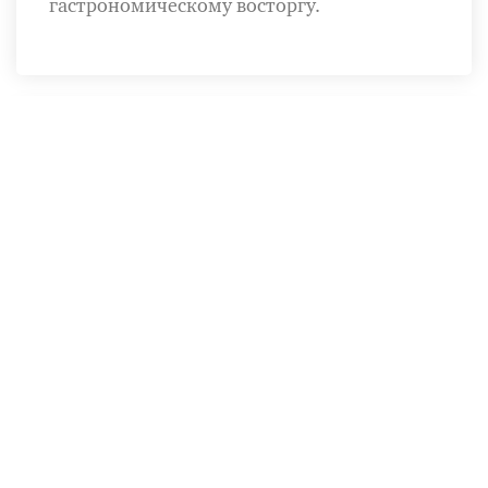
гастрономическому восторгу.
29.01.2026
O2 Restaurant: гастрономия с
видом на Кремль на крыше The
Carlton.